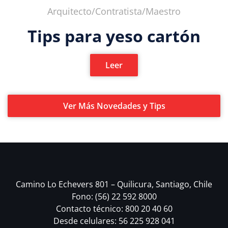
Arquitecto/Contratista/Maestro
Tips para yeso cartón
Leer
Ver Más Novedades y Tips
Camino Lo Echevers 801 – Quilicura, Santiago, Chile
Fono: (56) 22 592 8000
Contacto técnico: 800 20 40 60
Desde celulares: 56 225 928 041