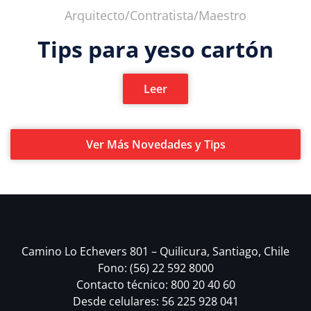
Arquitecto/Contratista/Maestro
Tips para yeso cartón
Leer
Ver Más Novedades y Tips
Camino Lo Echevers 801 – Quilicura, Santiago, Chile
Fono: (56) 22 592 8000
Contacto técnico: 800 20 40 60
Desde celulares: 56 225 928 041