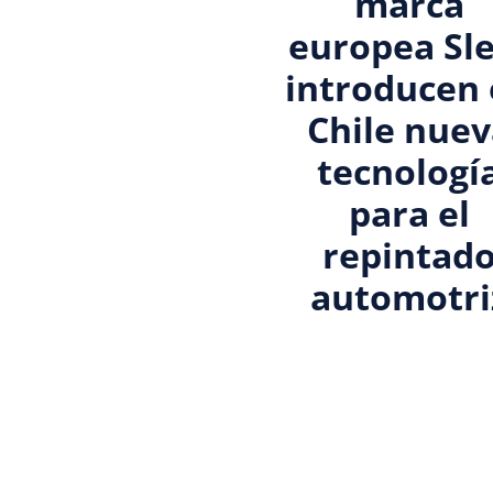
marca
europea Sl
introducen
Chile nue
tecnologí
para el
repintad
automotri