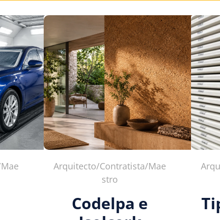
a/Mae
Arquitecto/Contratista/Mae
Arqu
stro
Codelpa e
Ti