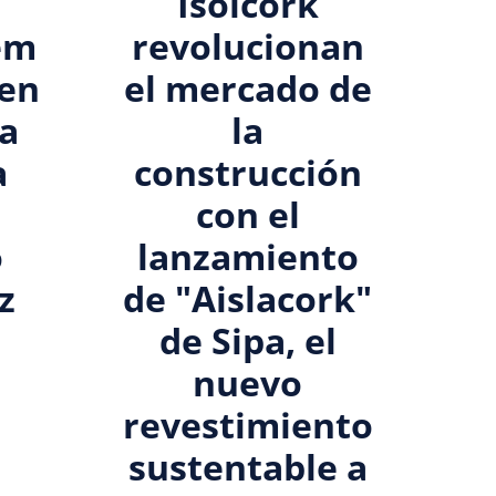
Isolcork
em
revolucionan
 en
el mercado de
va
la
a
construcción
con el
o
lanzamiento
z
de "Aislacork"
de Sipa, el
nuevo
revestimiento
sustentable a