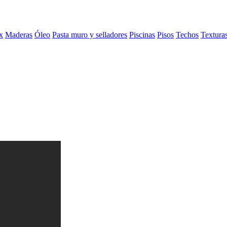
x
Maderas
Óleo
Pasta muro y selladores
Piscinas
Pisos
Techos
Textura