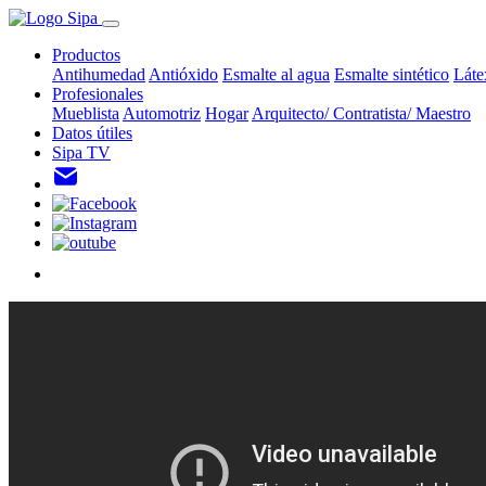
Productos
Antihumedad
Antióxido
Esmalte al agua
Esmalte sintético
Láte
Profesionales
Mueblista
Automotriz
Hogar
Arquitecto/ Contratista/ Maestro
Datos útiles
Sipa TV