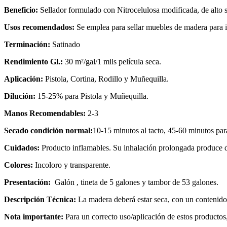
Beneficio:
Sellador formulado con Nitrocelulosa modificada, de alto só
Usos recomendados:
Se emplea para sellar muebles de madera para i
Terminación:
Satinado
Rendimiento Gl.:
30 m²/gal/1 mils película seca.
Aplicación:
Pistola, Cortina, Rodillo y Muñequilla.
Dilución:
15-25% para Pistola y Muñequilla.
Manos Recomendables:
2-3
Secado condición normal:
10-15 minutos al tacto, 45-60 minutos para 
Cuidados:
Producto inflamables. Su inhalación prolongada produce dañ
Colores:
Incoloro y transparente.
Presentación:
Galón , tineta de 5 galones y tambor de 53 galones.
Descripción Técnica:
La madera deberá estar seca, con un contenido
Nota importante:
Para un correcto uso/aplicación de estos productos, 