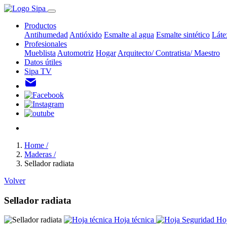
Productos
Antihumedad
Antióxido
Esmalte al agua
Esmalte sintético
Láte
Profesionales
Mueblista
Automotriz
Hogar
Arquitecto/ Contratista/ Maestro
Datos útiles
Sipa TV
Home /
Maderas /
Sellador radiata
Volver
Sellador radiata
Hoja técnica
Hoj